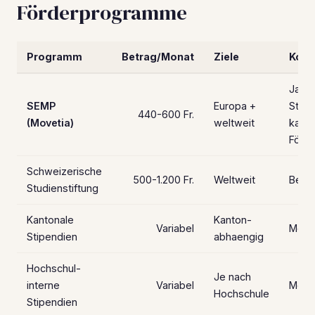
Förderprogramme
Programm
Betrag/Monat
Ziele
Komb
Ja (H
SEMP
Europa +
Stipe
440-600 Fr.
(Movetia)
weltweit
kanto
Förd
Schweizerische
500-1.200 Fr.
Weltweit
Bedin
Studienstiftung
Kantonale
Kanton-
Variabel
Meist
Stipendien
abhaengig
Hochschul-
Je nach
interne
Variabel
Meist
Hochschule
Stipendien