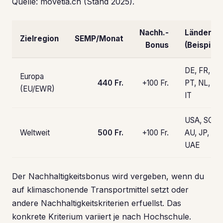
Quelle: movetia.ch (Stand 2025).
Nachh.-
Länder
Zielregion
SEMP/Monat
Bonus
(Beispiele
DE, FR, ES,
Europa
440 Fr.
+100 Fr.
PT, NL, AT,
(EU/EWR)
IT
USA, SG,
Weltweit
500 Fr.
+100 Fr.
AU, JP, CA
UAE
Der Nachhaltigkeitsbonus wird vergeben, wenn du
auf klimaschonende Transportmittel setzt oder
andere Nachhaltigkeitskriterien erfuellst. Das
konkrete Kriterium variiert je nach Hochschule.