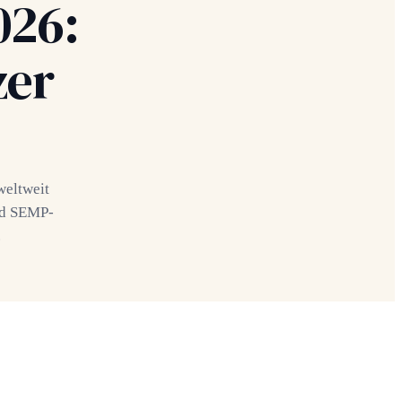
026:
zer
weltweit
nd SEMP-
.