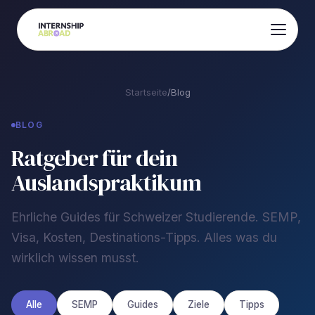
Startseite
/
Blog
BLOG
Ratgeber für dein
Auslandspraktikum
Ehrliche Guides für Schweizer Studierende. SEMP,
Visa, Kosten, Destinations-Tipps. Alles was du
wirklich wissen musst.
Alle
SEMP
Guides
Ziele
Tipps